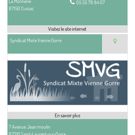
La Monnerie
05 55 78 84 07
87150 Cussac
Syndicat Mixte Vienne Gorre
7 Avenue Jean moulin
87310 Saint-Laurent-sur-Gorre