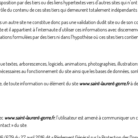
position par des tiers ou des liens hypertextes vers d'autres sites qui n'o
le du contenu de ces sites tiers qui demeurent totalement indépendants
ers un autre site ne constitue donc pas une validation dudit site ou de son con
te et il appartient à l'internaute d'utiliser ces informations avec discerne
ons formulées par des tiers ni dans l'hypothèse où ces sites tiers contien
ue textes, arborescences, logiciels, animations, photographies, illustratio
nécessaires au fonctionnement du site ainsi que les bases de données, sont 
tie, de toute information ou élément du site
www.saint-laurent-gorre.fr
à de
vec
www.saint-laurent-gorre.fr
, l'utilisateur est amené à communiquer un 
tact » du site.
79 du 27 avril 2016 dit « Règlement Général sur la Protection des Donné