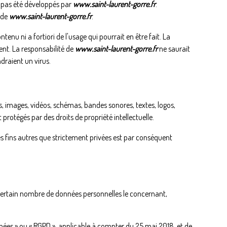
nt pas été développés par
www.saint-laurent-gorre.fr
.
 de
www.saint-laurent-gorre.fr
.
tenu ni a fortiori de l'usage qui pourrait en être fait. La
ment. La responsabilité de
www.saint-laurent-gorre.fr
ne saurait
draient un virus.
ns, images, vidéos, schémas, bandes sonores, textes, logos,
protégés par des droits de propriété intellectuelle.
s fins autres que strictement privées est par conséquent
certain nombre de données personnelles le concernant,
es » ou « RGPD », applicable à compter du 25 mai 2018, et de