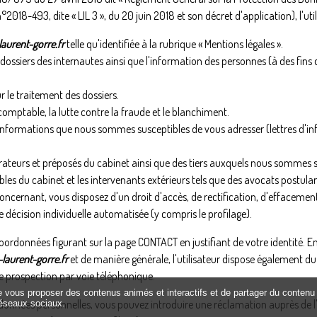
2018-493, dite « LIL 3 », du 20 juin 2018 et son décret d'application), l'util
aurent-gorre.fr
telle qu'identifiée à la rubrique « Mentions légales ».
 des dossiers des internautes ainsi que l'information des personnes (à des f
 le traitement des dossiers.
comptable, la lutte contre la fraude et le blanchiment.
 informations que nous sommes susceptibles de vous adresser (lettres d'in
aborateurs et préposés du cabinet ainsi que des tiers auxquels nous somme
bles du cabinet et les intervenants extérieurs tels que des avocats postulant
ernant, vous disposez d'un droit d'accès, de rectification, d'effacement et
ne décision individuelle automatisée (y compris le profilage).
x coordonnées figurant sur la page CONTACT en justifiant de votre identité. 
laurent-gorre.fr
et de manière générale, l'utilisateur dispose également du 
ne prospection par voie téléphonique.
de vous proposer des contenus animés et interactifs et de partager du contenu 
données personnelles, vous pouvez introduire une réclamation auprès de l'
éseaux sociaux.