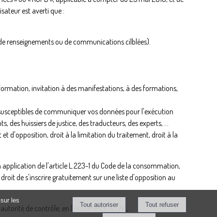
isateur est averti que :
ins de renseignements ou de communications cilblées).
formation, invitation à des manifestations, à des formations,
s susceptibles de communiquer vos données pour l'exécution
s, des huissiers de justice, des traducteurs, des experts, …
 d'opposition, droit à la limitation du traitement, droit à la
En application de l'article L.223-1 du Code de la consommation,
droit de s'inscrire gratuitement sur une liste d'opposition au
sur les
autorité de contrôle, en l'occurrence la
CNIL
.