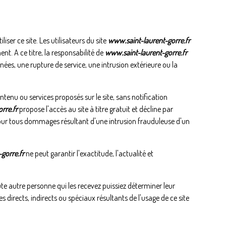
er ce site. Les utilisateurs du site
www.saint-laurent-gorre.fr
nt. A ce titre, la responsabilité de
www.saint-laurent-gorre.fr
ées, une rupture de service, une intrusion extérieure ou la
ontenu ou services proposés sur le site, sans notification
rre.fr
propose l'accès au site à titre gratuit et décline par
pour tous dommages résultant d'une intrusion frauduleuse d'un
gorre.fr
ne peut garantir l'exactitude, l'actualité et
ute autre personne qui les recevez puissiez déterminer leur
irects, indirects ou spéciaux résultants de l'usage de ce site