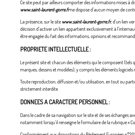
Ce site peut par ailleurs comporter des informations mises à dis
www.saint-laurent-gorre.fr
ne dispose d'aucun moyen de contrô
La présence, sur le site
www.saint-laurent-gorre.fr
, d'un lien v
décision d'activer un lien appartient exclusivement à l'internau
être engagée du fait des informations, opinions et recommandati
PROPRIETE INTELLECTUELLE :
Le présent site et chacun des éléments qui le composent (tels q
marques, dessins et modèles), y compris les éléments logiciels 
Toute reproduction, diffusion et/ou utilisation, en tout ou par
strictement interdite.
DONNEES A CARACTERE PERSONNEL :
Dans le cadre de sa navigation sur le site et de ses échanges a
notamment lorsqu'il renseigne le formulaire de la rubrique « Con
Conformément aux dispositions du Règlement Européen n°2016/6