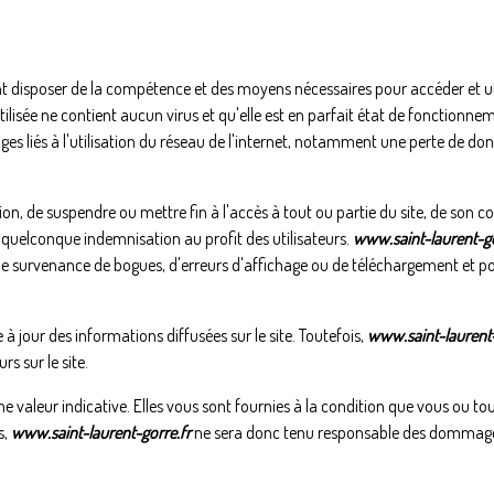
 disposer de la compétence et des moyens nécessaires pour accéder et utilis
ilisée ne contient aucun virus et qu'elle est en parfait état de fonctionneme
 liés à l'utilisation du réseau de l'internet, notamment une perte de donn
étion, de suspendre ou mettre fin à l'accès à tout ou partie du site, de son c
e quelconque indemnisation au profit des utilisateurs.
www.saint-laurent-go
, de survenance de bogues, d'erreurs d'affichage ou de téléchargement et 
à jour des informations diffusées sur le site. Toutefois,
www.saint-laurent-
rs sur le site.
e valeur indicative. Elles vous sont fournies à la condition que vous ou to
s,
www.saint-laurent-gorre.fr
ne sera donc tenu responsable des dommages d