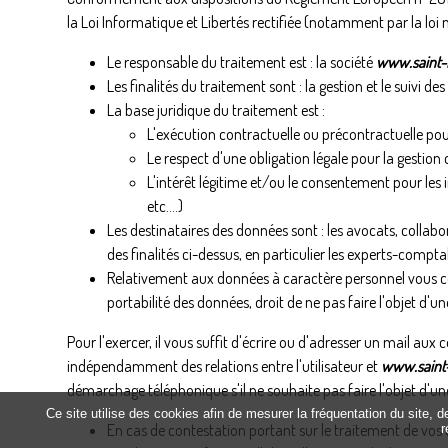
la Loi Informatique et Libertés rectifiée (notamment par la loi n°
Le responsable du traitement est : la société
www.saint-l
Les finalités du traitement sont : la gestion et le suivi
La base juridique du traitement est :
L'exécution contractuelle ou précontractuelle pour
Le respect d'une obligation légale pour la gestion 
L'intérêt légitime et/ou le consentement pour les
etc.…)
Les destinataires des données sont : les avocats, coll
des finalités ci-dessus, en particulier les experts-compta
Relativement aux données à caractère personnel vous conc
portabilité des données, droit de ne pas faire l'objet d'u
Pour l'exercer, il vous suffit d'écrire ou d'adresser un mail au
indépendamment des relations entre l'utilisateur et
www.saint-
démarchage téléphonique s'il ne souhaite pas faire l'objet d'u
Ce site utilise des cookies afin de mesurer la fréquentation du site, 
En cas de contestation portant sur le traitement de vos 
r