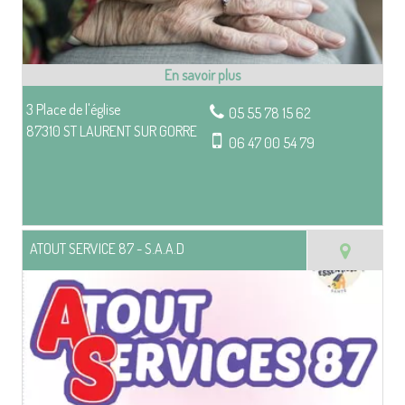
3 Place de l'église
05 55 78 15 62
87310 ST LAURENT SUR GORRE
06 47 00 54 79
ATOUT SERVICE 87 - S.A.A.D