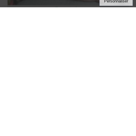
Personnaliser
5, avenue Léon-Dunaud
05 55 00 01 02
87310 ST LAURENT SUR GORRE
SSIAD