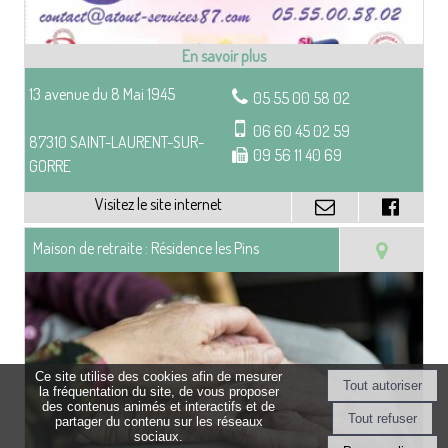
13 avenue du 8 Mai 1945
05 55 00 58 02
06 60 45 02 59
87310 SAINT-LAURENT-SUR-
09 56 11 40 69
GORRE
Maison de retraite : Résidence les Pins
Ce site utilise des cookies afin de mesurer
la fréquentation du site, de vous proposer
des contenus animés et interactifs et de
partager du contenu sur les réseaux
sociaux.