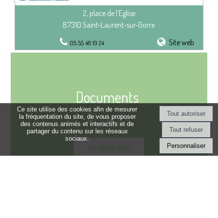
2, place de l’Eglise
87310 Saint-Laurent-sur-Gorre
Site web
05 55 48 19 24
Documents
Ce site utilise des cookies afin de mesurer
et tarifs
la fréquentation du site, de vous proposer
des contenus animés et interactifs et de
partager du contenu sur les réseaux
sociaux.
Personnaliser
En savoir plus
Mairie de
Saint-Laurent-Sur-Gorre