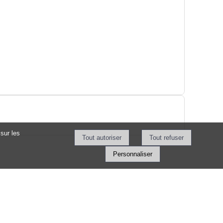
sur les
Personnaliser
Horaires d'ouverture
Du Lundi au jeudi:
de 8h30 à 12h30 et de 13h30 à 17h00