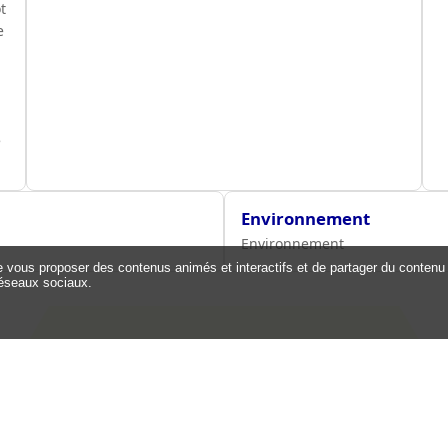
t
e
e
Environnement
Environnement
de vous proposer des contenus animés et interactifs et de partager du contenu 
éseaux sociaux.