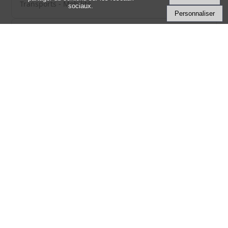
Transports - Mobilité
sociaux.
Personnaliser
Associations, fondations et fonds de
dotation
Associations, fondations et fonds de dotation
Mairie de
Saint-Laurent-Sur-Gorre
3 place de la Mairie
87310 Saint-Laurent-sur-Gorre
contact@saint-laurent-sur-gorre.fr
Tèl :
05 55 00 00 21
MENTIONS LÉGALES