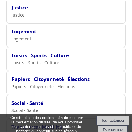
Justice
Justice
Logement
Logement
Loisirs - Sports - Culture
Loisirs - Sports - Culture
Papiers - Citoyenneté - Élections
Papiers - Citoyenneté - Élections
Social - Santé
Social - Santé
Ce site utilise des cookies afin de mesurer
la fréquentation du site, de vous proposer
Transports - Mobilité
des contenus animés et interactifs et de
partager du contenu sur les réseaux